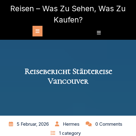
Skip
Reisen – Was Zu Sehen, Was Zu
to
content
Kaufen?
Open
Button
Reisebericht Städtereise
Vancouver
5 Februar, 2026
Hermes
0 Comments
1 category