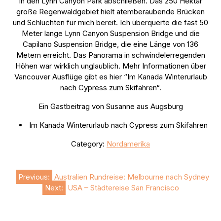
in den Lynn Canyon Park abschließen. Das 250 Hektar
große Regenwaldgebiet hielt atemberaubende Brücken
und Schluchten für mich bereit. Ich überquerte die fast 50
Meter lange Lynn Canyon Suspension Bridge und die
Capilano Suspension Bridge, die eine Länge von 136
Metern erreicht. Das Panorama in schwindelerregenden
Höhen war wirklich unglaublich. Mehr Informationen über
Vancouver Ausflüge gibt es hier “Im Kanada Winterurlaub
nach Cypress zum Skifahren“.
Ein Gastbeitrag von Susanne aus Augsburg
Im Kanada Winterurlaub nach Cypress zum Skifahren
Category:
Nordamerika
Beitragsnavigation
Previous:
Australien Rundreise: Melbourne nach Sydney
Next:
USA – Städtereise San Francisco