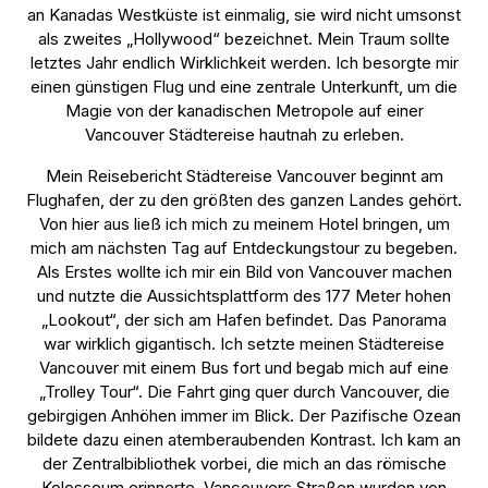
an Kanadas Westküste ist einmalig, sie wird nicht umsonst
als zweites „Hollywood“ bezeichnet. Mein Traum sollte
letztes Jahr endlich Wirklichkeit werden. Ich besorgte mir
einen günstigen Flug und eine zentrale Unterkunft, um die
Magie von der kanadischen Metropole auf einer
Vancouver Städtereise hautnah zu erleben.
Mein Reisebericht Städtereise Vancouver beginnt am
Flughafen, der zu den größten des ganzen Landes gehört.
Von hier aus ließ ich mich zu meinem Hotel bringen, um
mich am nächsten Tag auf Entdeckungstour zu begeben.
Als Erstes wollte ich mir ein Bild von Vancouver machen
und nutzte die Aussichtsplattform des 177 Meter hohen
„Lookout“, der sich am Hafen befindet. Das Panorama
war wirklich gigantisch. Ich setzte meinen Städtereise
Vancouver mit einem Bus fort und begab mich auf eine
„Trolley Tour“. Die Fahrt ging quer durch Vancouver, die
gebirgigen Anhöhen immer im Blick. Der Pazifische Ozean
bildete dazu einen atemberaubenden Kontrast. Ich kam an
der Zentralbibliothek vorbei, die mich an das römische
Kolosseum erinnerte. Vancouvers Straßen wurden von