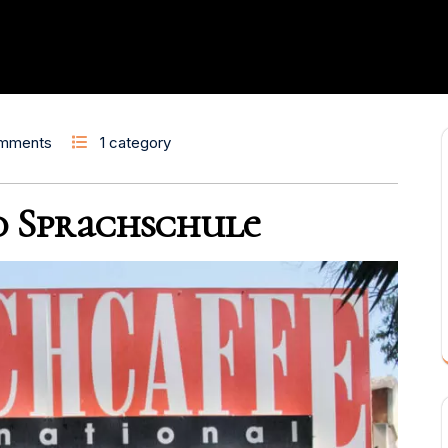
mments
1 category
 Sprachschule