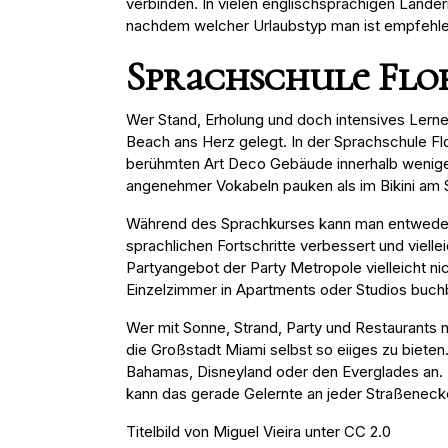
verbinden. In vielen englischsprachigen Länd
nachdem welcher Urlaubstyp man ist empfehlen
Sprachschule Flo
Wer Stand, Erholung und doch intensives Lern
Beach ans Herz gelegt. In der Sprachschule Fl
berühmten Art Deco Gebäude innerhalb weniger
angenehmer Vokabeln pauken als im Bikini am 
Während des Sprachkurses kann man entweder i
sprachlichen Fortschritte verbessert und viel
Partyangebot der Party Metropole vielleicht ni
Einzelzimmer in Apartments oder Studios buchba
Wer mit Sonne, Strand, Party und Restaurants 
die Großstadt Miami selbst so eiiges zu bieten
Bahamas, Disneyland oder den Everglades an. 
kann das gerade Gelernte an jeder Straßenec
Titelbild von Miguel Vieira unter CC 2.0