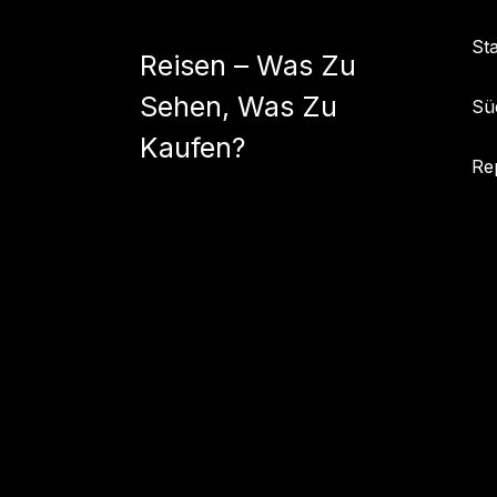
Skip
to
Sta
Reisen – Was Zu
content
Sehen, Was Zu
Sü
Kaufen?
Re