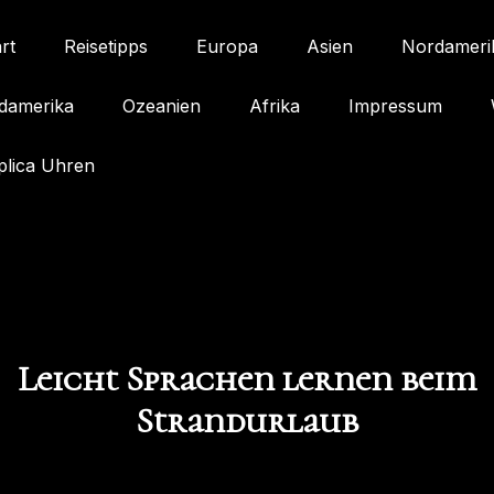
rt
Reisetipps
Europa
Asien
Nordameri
damerika
Ozeanien
Afrika
Impressum
plica Uhren
Leicht Sprachen lernen beim
Strandurlaub